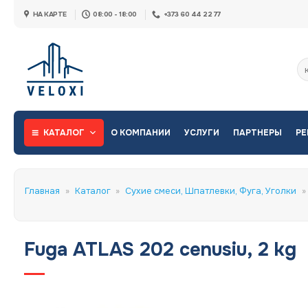
Skip
НА КАРТЕ
08:00 - 18:00
+373 60 44 22 77
to
content
Ис
КАТАЛОГ
О КОМПАНИИ
УСЛУГИ
ПАРТНЕРЫ
РЕ
Главная
»
Каталог
»
Сухие смеси, Шпатлевки, Фуга, Уголки
»
Fuga ATLAS 202 cenusiu, 2 kg