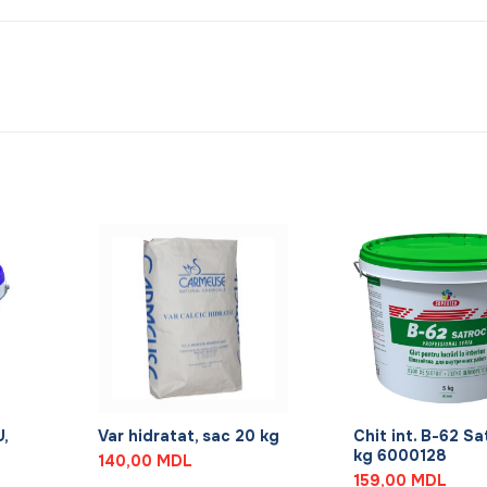
+
+
,
Var hidratat, sac 20 kg
Chit int. B-62 Sa
kg 6000128
140,00
MDL
159,00
MDL