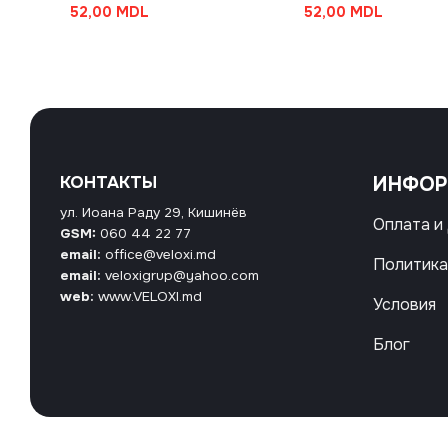
52,00
MDL
52,00
MDL
КОНТАКТЫ
ИНФО
ул. Иоана Раду 29, Кишинёв
Оплата и
GSM:
060 44 22 77
email:
office@veloxi.md
Политика
email:
veloxigrup@yahoo.com
web:
www.VELOXI.md
Условия
Блог