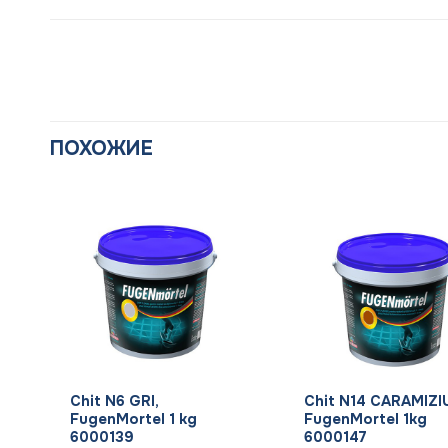
ПОХОЖИЕ
+
+
Chit N6 GRI,
Chit N14 CARAMIZIU
FugenMortel 1 kg
FugenMortel 1kg
6000139
6000147