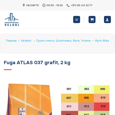
Skip
НА КАРТЕ
08:00 - 18:00
+373 60 44 22 77
to
content
Главная
»
Каталог
»
Сухие смеси, Шпатлевки, Фуга, Уголки
»
Фуга Atlas
Fuga ATLAS 037 grafit, 2 kg