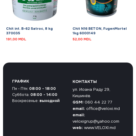
Chit int. B-62 Satroc, 8 kg
Chit N16 BETON, FugenMortel
370035
1kg 6000149
191,00
MDL
52,00
MDL
ГРАФИК
КОНТАКТЫ
Пн - Птн:
08:00 - 18:00
ул. Иоана Раду 29,
Суббота:
08:00 - 14:00
Кишинёв
Воскресенье:
выходной
GSM:
060 44 22 77
email:
office@veloxi.md
email:
veloxigrup@yahoo.com
web:
www.VELOXI.md