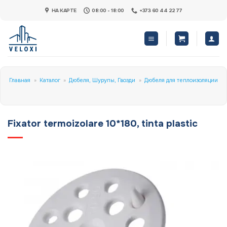
Skip
НА КАРТЕ
08:00 - 18:00
+373 60 44 22 77
to
content
Главная
»
Каталог
»
Дюбеля, Шурупы, Гвозди
»
Дюбеля для теплоизоляции
Fixator termoizolare 10*180, tinta plastic