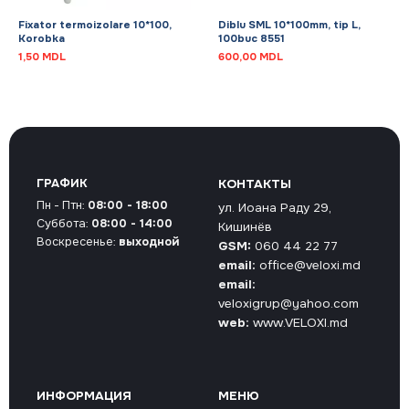
Fixator termoizolare 10*100,
Diblu SML 10*100mm, tip L,
Korobka
100buc 8551
1,50
MDL
600,00
MDL
ГРАФИК
КОНТАКТЫ
Пн - Птн:
08:00 - 18:00
ул. Иоана Раду 29,
Суббота:
08:00 - 14:00
Кишинёв
Воскресенье:
выходной
GSM:
060 44 22 77
email:
office@veloxi.md
email:
veloxigrup@yahoo.com
web:
www.VELOXI.md
ИНФОРМАЦИЯ
МЕНЮ