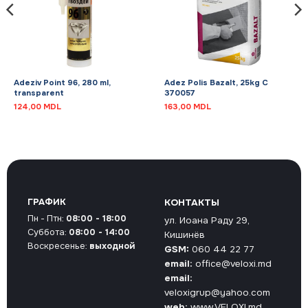
Adeziv Point 96, 280 ml,
Adez Polis Bazalt, 25kg C
transparent
370057
124,00
MDL
163,00
MDL
ГРАФИК
КОНТАКТЫ
Пн - Птн:
08:00 - 18:00
ул. Иоана Раду 29,
Суббота:
08:00 - 14:00
Кишинёв
Воскресенье:
выходной
GSM:
060 44 22 77
email:
office@veloxi.md
email:
veloxigrup@yahoo.com
web:
www.VELOXI.md