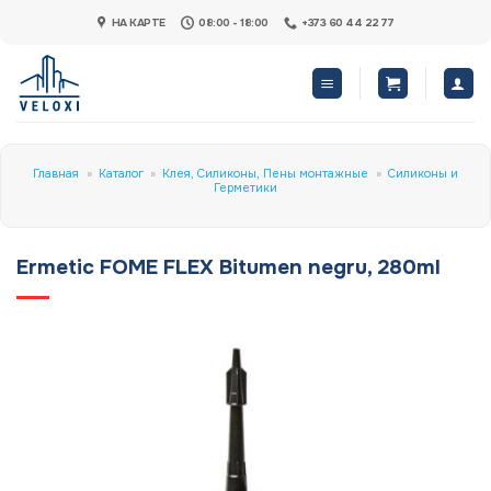
Skip
НА КАРТЕ
08:00 - 18:00
+373 60 44 22 77
to
content
Главная
»
Каталог
»
Клея, Силиконы, Пены монтажные
»
Силиконы и
Герметики
Ermetic FOME FLEX Bitumen negru, 280ml