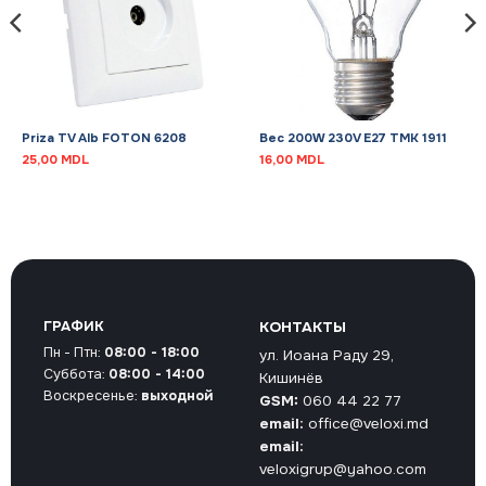
Priza TV Alb FOTON 6208
Bec 200W 230V E27 TMK 1911
25,00
MDL
16,00
MDL
ГРАФИК
КОНТАКТЫ
Пн - Птн:
08:00 - 18:00
ул. Иоана Раду 29,
Суббота:
08:00 - 14:00
Кишинёв
Воскресенье:
выходной
GSM:
060 44 22 77
email:
office@veloxi.md
email:
veloxigrup@yahoo.com