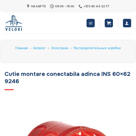
Skip
НА КАРТЕ
08:00 - 18:00
+373 60 44 22 77
to
content
Главная
»
Каталог
»
Электрика
»
Распределительные коробки
Cutie montare conectabila adinca INS 60×62
9246