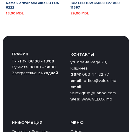
Rama 2 orizontala alba FOTON
Bec LED 10W 6500K E27 A60
6222
11397
18,00
MDL
29,00
MDL
ГРАФИК
КОНТАКТЫ
Пн - Птн:
08:00 - 18:00
ул. Иоана Раду 29,
Суббота:
08:00 - 14:00
Кишинёв
Воскресенье:
выходной
GSM:
060 44 22 77
email:
office@veloxi.md
email:
veloxigrup@yahoo.com
web:
www.VELOXI.md
ИНФОРМАЦИЯ
МЕНЮ
Оплата и Доставка
О Нас