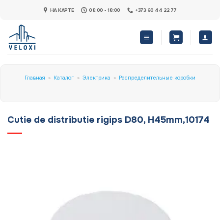
Skip
НА КАРТЕ
08:00 - 18:00
+373 60 44 22 77
to
content
Главная
»
Каталог
»
Электрика
»
Распределительные коробки
Cutie de distributie rigips D80, H45mm,10174