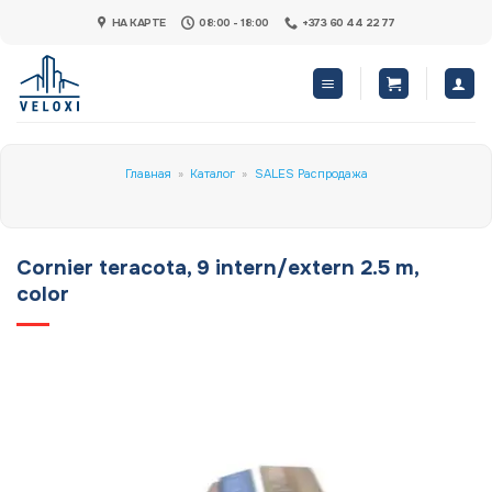
Skip
НА КАРТЕ
08:00 - 18:00
+373 60 44 22 77
to
content
Главная
»
Каталог
»
SALES Распродажа
Cornier teracota, 9 intern/extern 2.5 m,
color