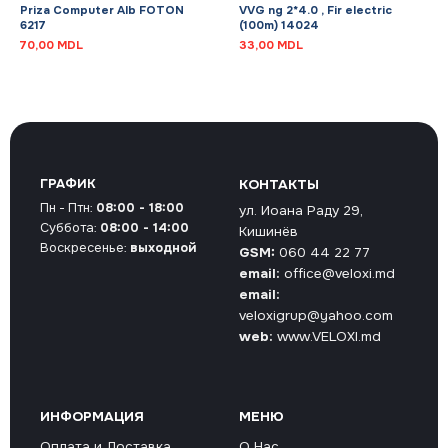
Priza Computer Alb FOTON
VVG ng 2*4.0 , Fir electric
6217
(100m) 14024
70,00
MDL
33,00
MDL
ГРАФИК
КОНТАКТЫ
Пн - Птн:
08:00 - 18:00
ул. Иоана Раду 29,
Суббота:
08:00 - 14:00
Кишинёв
Воскресенье:
выходной
GSM:
060 44 22 77
email:
office@veloxi.md
email:
veloxigrup@yahoo.com
web:
www.VELOXI.md
ИНФОРМАЦИЯ
МЕНЮ
Оплата и Доставка
О Нас