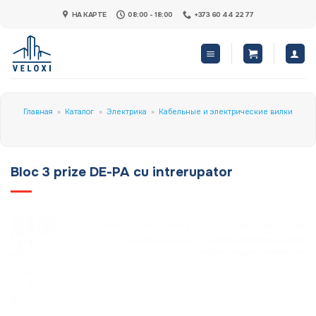
Skip
НА КАРТЕ
08:00 - 18:00
+373 60 44 22 77
to
content
Главная
»
Каталог
»
Электрика
»
Кабельные и электрические вилки
Bloc 3 prize DE-PA cu intrerupator