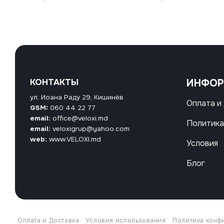
КОНТАКТЫ
ИНФО
ул. Иоана Раду 29, Кишинёв
Оплата и
GSM:
060 44 22 77
email:
office@veloxi.md
Политика
email:
veloxigrup@yahoo.com
web:
www.VELOXI.md
Условия
Блог
Оплата и Доставка
Условия использования
Политика конф