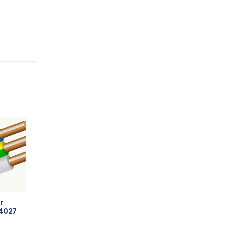
r
14027