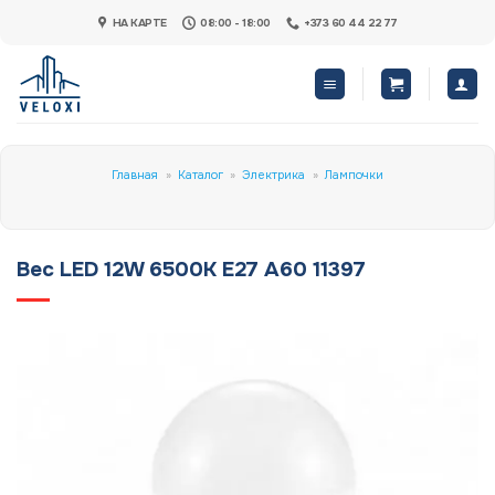
Skip
НА КАРТЕ
08:00 - 18:00
+373 60 44 22 77
to
content
Главная
»
Каталог
»
Электрика
»
Лампочки
Bec LED 12W 6500K E27 A60 11397