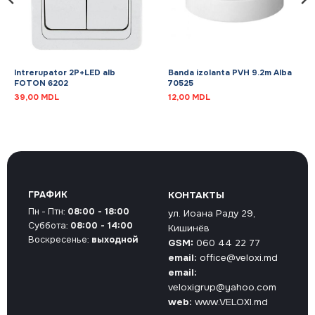
Intrerupator 2P+LED alb
Banda izolanta PVH 9.2m Alba
FOTON 6202
70525
39,00
MDL
12,00
MDL
ГРАФИК
КОНТАКТЫ
Пн - Птн:
08:00 - 18:00
ул. Иоана Раду 29,
Суббота:
08:00 - 14:00
Кишинёв
Воскресенье:
выходной
GSM:
060 44 22 77
email:
office@veloxi.md
email:
veloxigrup@yahoo.com
web:
www.VELOXI.md