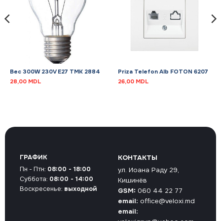
Bec 300W 230V E27 TMK 2884
Priza Telefon Alb FOTON 6207
28,00
MDL
26,00
MDL
ГРАФИК
КОНТАКТЫ
Пн - Птн:
08:00 - 18:00
ул. Иоана Раду 29,
Суббота:
08:00 - 14:00
Кишинёв
Воскресенье:
выходной
GSM:
060 44 22 77
email:
office@veloxi.md
email: