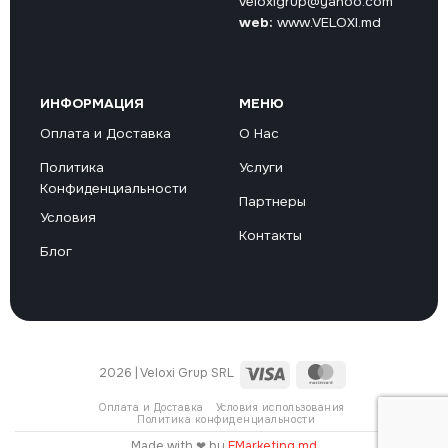
veloxigrup@yahoo.com
web:
www.VELOXI.md
ИНФОРМАЦИЯ
МЕНЮ
Оплата и Доставка
О Нас
Политика
Услуги
Конфиденциальности
Партнеры
Условия
Контакты
Блог
Visa
MasterCard
2026 | Veloxi Grup SRL
Оплата и Доставка
Условия использования
Политика конфиденциальности
Made with ❤ by
EMarketing.md