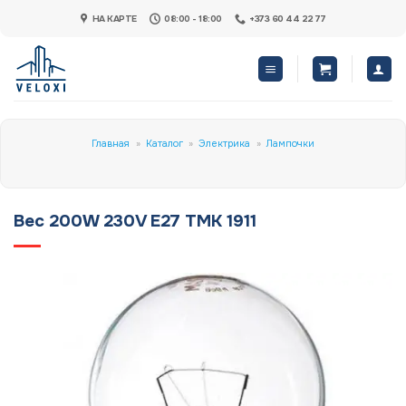
Skip
НА КАРТЕ
08:00 - 18:00
+373 60 44 22 77
to
content
Главная
»
Каталог
»
Электрика
»
Лампочки
Bec 200W 230V E27 TMK 1911