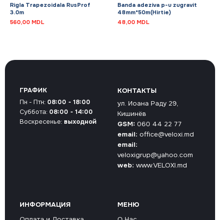
Rigla Trapezoidala RusProf
Banda adeziva p-u zugravit
3.0m
48mm*50m(Hirtie)
560,00
MDL
48,00
MDL
ГРАФИК
КОНТАКТЫ
Пн - Птн:
08:00 - 18:00
ул. Иоана Раду 29,
Суббота:
08:00 - 14:00
Кишинёв
Воскресенье:
выходной
GSM:
060 44 22 77
email:
office@veloxi.md
email:
veloxigrup@yahoo.com
web:
www.VELOXI.md
ИНФОРМАЦИЯ
МЕНЮ
Оплата и Доставка
О Нас