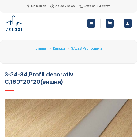
Skip
НА КАРТЕ
08:00 - 18:00
+373 60 44 22 77
to
content
Главная
»
Каталог
»
SALES Распродажа
3-34-34,Profil decorativ
C,180*20*20(вишня)