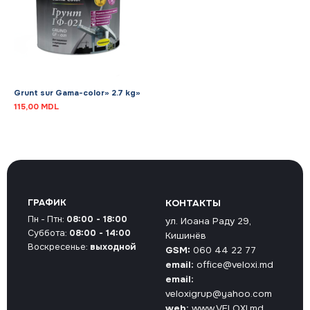
Grunt sur Gama-color» 2.7 kg»
115,00
MDL
ГРАФИК
КОНТАКТЫ
Пн - Птн:
08:00 - 18:00
ул. Иоана Раду 29,
Суббота:
08:00 - 14:00
Кишинёв
Воскресенье:
выходной
GSM:
060 44 22 77
email:
office@veloxi.md
email:
veloxigrup@yahoo.com
web:
www.VELOXI.md