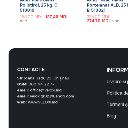
5
Polistirol, 25 kg, C
Portelanat ALB, 25 
510019
B 510021
Prețul
Prețul
158,00
MDL
137,46
MDL
335,00
MDL
inițial
curent
Prețul
Prețul
sac
274,70
MDL
sac
a
este:
inițial
curent
.
fost:
137,46 MDL.
a
este:
158,00 MDL.
fost:
274,70 
335,00 MDL.
CONTACTE
INFORM
Str. Ioana Radu 29, Chișinău
Livrare și
GSM:
060 44 22 77
email:
office@veloxi.md
Politica d
email:
veloxigrup@yahoo.com
web:
www.VELOXI.md
Termeni și
Blog