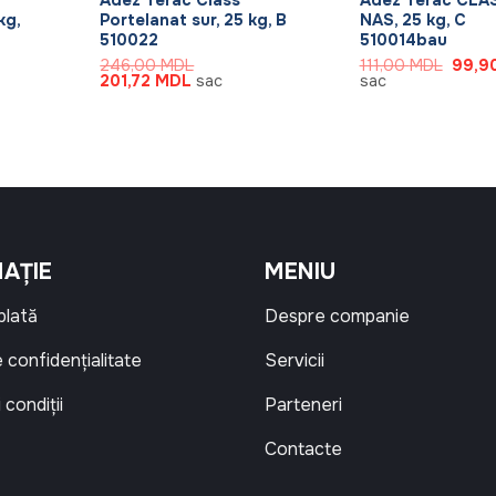
kg,
Portelanat sur, 25 kg, B
NAS, 25 kg, C
510022
510014bau
Prețul
246,00
MDL
111,00
MDL
99,9
Prețul
Prețul
inițial
201,72
MDL
sac
sac
inițial
curent
a
a
este:
fost:
MDL.
fost:
201,72 MDL.
111,0
246,00 MDL.
AȚIE
MENIU
 plată
Despre companie
e confidențialitate
Servicii
 condiții
Parteneri
Contacte