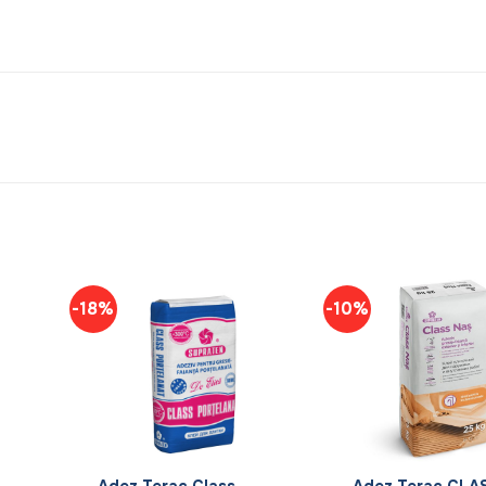
-18%
-10%
+
+
Adez Terac Class
Adez Terac CLA