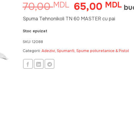
70,00
65,00
MDL
Prețul
MDL
Pre
bu
inițial
cur
a
est
Spuma Tehnonikoli TN 60 MASTER cu pai
fost:
65,
Stoc epuizat
70,00 MDL.
SKU:
12088
Categorii:
Adezivi, Spumanti
,
Spume poliuretanice & Pistol