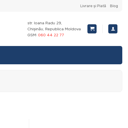
Livrare și Plată
Blog
str. Ioana Radu 29,
Chișinău, Republica Moldova
GSM:
060 44 22 77