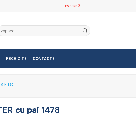
Русский
aută
upă:
RECHIZITE
CONTACTE
& Pistol
ER cu pai 1478