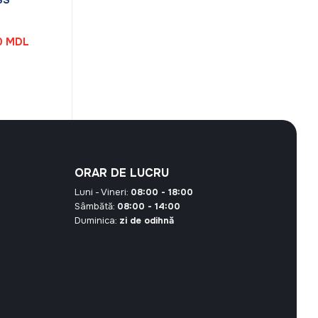
Prețul
0
MDL
curent
este:
99,90 MDL.
0 MDL.
ORAR DE LUCRU
Luni - Vineri:
08:00 - 18:00
Sâmbătă:
08:00 - 14:00
Duminica:
zi de odihnă