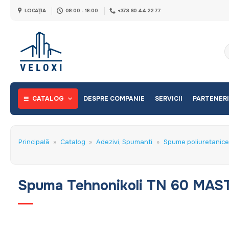
Skip
LOCAȚIA
08:00 - 18:00
+373 60 44 22 77
to
content
C
d
CATALOG
DESPRE COMPANIE
SERVICII
PARTENERI
Principală
»
Catalog
»
Adezivi, Spumanti
»
Spume poliuretanice 
Spuma Tehnonikoli TN 60 MAST