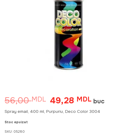
56,00
49,28
MDL
Prețul
MDL
Prețul
buc
inițial
curent
a
este:
Spray email, 400 ml, Purpuriu, Deco Color 3004
fost:
49,28 MDL.
56,00 MDL.
Stoc epuizat
SKU:
05280