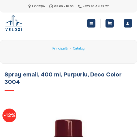
Skip
LOCAȚIA
08:00 - 18:00
+373 60 44 22 77
to
content
Principală
»
Catalog
Spray email, 400 ml, Purpuriu, Deco Color
3004
-12%