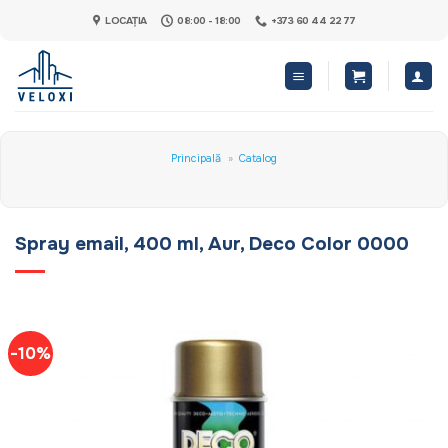
Skip
LOCAȚIA
08:00 - 18:00
+373 60 44 22 77
to
content
Principală
»
Catalog
Spray email, 400 ml, Aur, Deco Color 0000
-10%