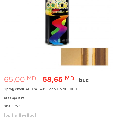
65,00
58,65
MDL
Prețul
MDL
Prețul
buc
inițial
curent
a
este:
Spray email, 400 ml, Aur, Deco Color 0000
fost:
58,65 MDL.
65,00 MDL.
Stoc epuizat
SKU:
05278