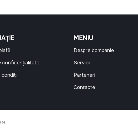
AȚIE
MENIU
 plată
Despre companie
e confidențialitate
Servicii
 condiții
Parteneri
Contacte
ate