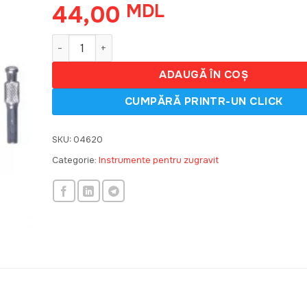
44,00
MDL
Cantitate Perie de fier, Stayer, set 5 buc, 3521-H5
ADAUGĂ ÎN COȘ
SKU:
04620
Categorie:
Instrumente pentru zugravit