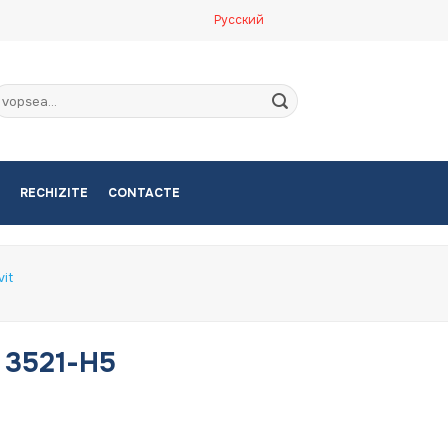
Русский
aută
upă:
RECHIZITE
CONTACTE
vit
, 3521-H5