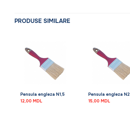
PRODUSE SIMILARE
+
+
Pensula engleza N1,5
Pensula engleza N2
12,00
MDL
15,00
MDL
rețul
urent
ste:
8,90 MDL.