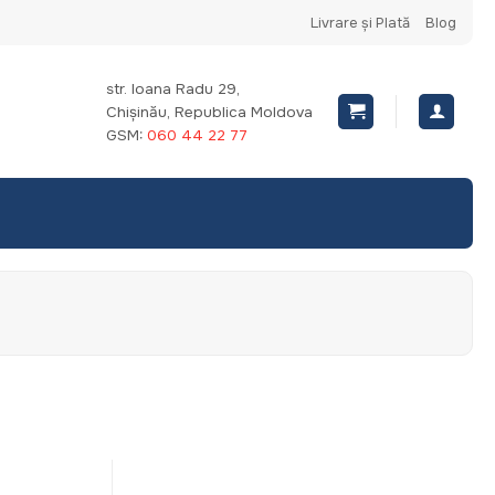
Livrare și Plată
Blog
str. Ioana Radu 29,
Chișinău, Republica Moldova
GSM:
060 44 22 77