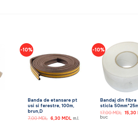
-10%
-10%
+
+
Banda de etansare pt
Bandaj din fibra
usi si ferestre, 100m,
sticla 50mm*25m
brun,D
Prețul
17,00
MDL
15,30
inițial
buc
Prețul
Prețul
7,00
MDL
6,30
MDL
m.l.
a
inițial
curent
fost:
a
este:
17,00 
fost:
6,30 MDL.
7,00 MDL.