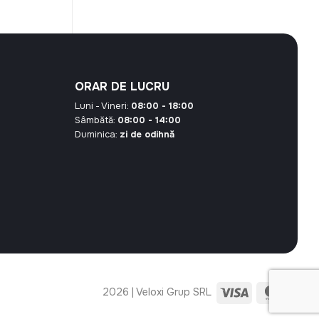
ORAR DE LUCRU
Luni - Vineri:
08:00 - 18:00
Sâmbătă:
08:00 - 14:00
Duminica:
zi de odihnă
Visa
Maste
2026 | Veloxi Grup SRL