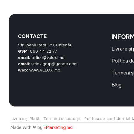
CONTACTE
INFORM
Str. Ioana Radu 29, Chișinău
Livrare și
GSM:
060 44 22 77
email:
office@veloxi.md
Politica d
email:
veloxigrup@yahoo.com
web:
www.VELOXI.md
Termeni și
Blog
Livrare și Plată
Termeni si condiții
Politica de confidentialit
Made with ❤ by
EMarketing.md