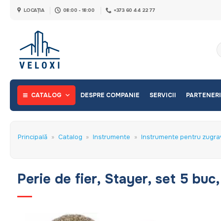
Skip
LOCAȚIA
08:00 - 18:00
+373 60 44 22 77
to
content
C
d
CATALOG
DESPRE COMPANIE
SERVICII
PARTENERI
Principală
»
Catalog
»
Instrumente
»
Instrumente pentru zugra
Perie de fier, Stayer, set 5 buc