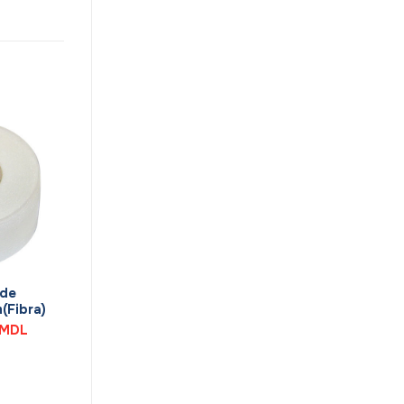
 de
(Fibra)
Prețul
MDL
curent
este:
15,30 MDL.
MDL.