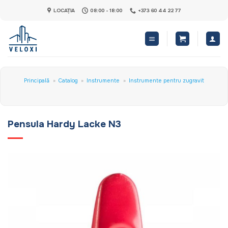
Skip
LOCAȚIA
08:00 - 18:00
+373 60 44 22 77
to
content
Principală
»
Catalog
»
Instrumente
»
Instrumente pentru zugravit
Pensula Hardy Lacke N3