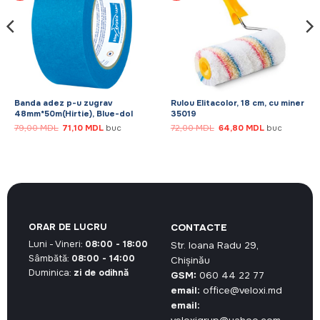
Banda adez p-u zugrav
Rulou Elitacolor, 18 cm, cu miner
48mm*50m(Hirtie), Blue-dol
35019
Prețul
Prețul
Prețul
Prețul
79,00
MDL
71,10
MDL
buc
72,00
MDL
64,80
MDL
buc
inițial
curent
inițial
curent
a
este:
a
este:
fost:
71,10 MDL.
fost:
64,80 MDL.
79,00 MDL.
72,00 MDL.
ORAR DE LUCRU
CONTACTE
Luni - Vineri:
08:00 - 18:00
Str. Ioana Radu 29,
Sâmbătă:
08:00 - 14:00
Chișinău
Duminica:
zi de odihnă
GSM:
060 44 22 77
email:
office@veloxi.md
email: