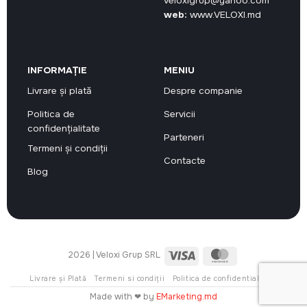
veloxigrup@yahoo.com
web:
www.VELOXI.md
INFORMAȚIE
MENIU
Livrare și plată
Despre companie
Politica de
Servicii
confidențialitate
Parteneri
Termeni și condiții
Contacte
Blog
Visa
MasterCard
2026 | Veloxi Grup SRL
Livrare și Plată
Termeni si condiții
Politica de confidentialitate
Made with ❤ by
EMarketing.md