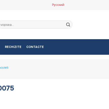
Русский
aută
upă:
RECHIZITE
CONTACTE
cuieli
0075