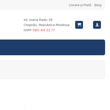
Livrare și Plată
Blog
str. Ioana Radu 29,
Chișinău, Republica Moldova
GSM:
060 44 22 77