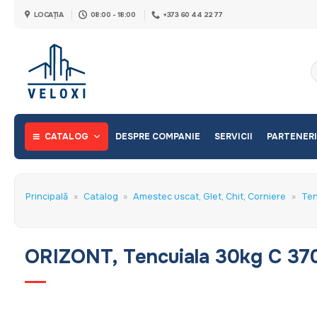
Skip
LOCAȚIA
08:00 - 18:00
+373 60 44 22 77
to
content
C
d
CATALOG
DESPRE COMPANIE
SERVICII
PARTENERI
Principală
»
Catalog
»
Amestec uscat, Glet, Chit, Corniere
»
Ten
ORIZONT, Tencuiala 30kg C 37