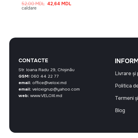
inițial
curent
curent
Prețul
Prețul
52,00
MDL
42,64
MDL
a
este:
este:
inițial
curent
caldare
fost:
388,00
48,38 MDL.
a
este:
400,00 MDL.
fost:
42,64 MDL.
52,00 MDL.
CONTACTE
INFORM
Str. Ioana Radu 29, Chișinău
Livrare și
GSM:
060 44 22 77
email:
office@veloxi.md
Politica d
email:
veloxigrup@yahoo.com
web:
www.VELOXI.md
Termeni și
Blog