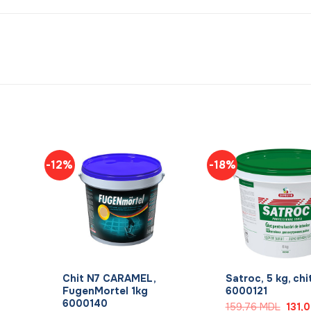
-12%
-18%
+
+
Chit N7 CARAMEL,
Satroc, 5 kg, chi
FugenMortel 1kg
6000121
6000140
Prețu
159,76
MDL
131,