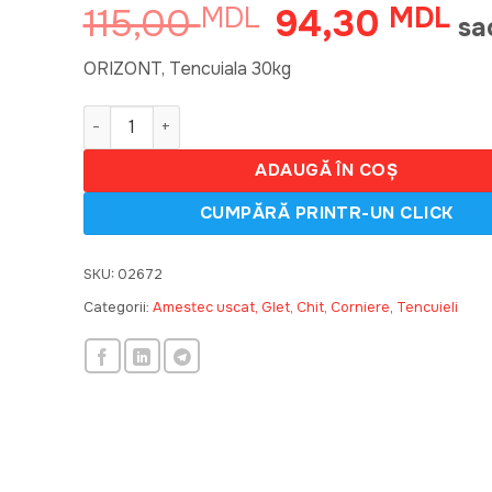
115,00
94,30
MDL
Prețul
MDL
Pre
sa
inițial
cur
a
est
ORIZONT, Tencuiala 30kg
fost:
94
Cantitate ORIZONT, Tencuiala 30kg C 370075
115,00 MDL.
ADAUGĂ ÎN COȘ
SKU:
02672
Categorii:
Amestec uscat, Glet, Chit, Corniere
,
Tencuieli