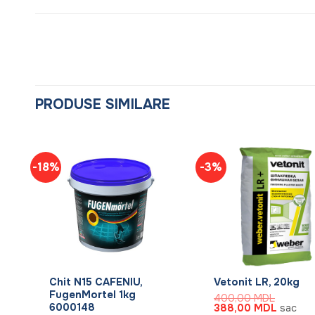
PRODUSE SIMILARE
-18%
-3%
+
+
Chit N15 CAFENIU,
Vetonit LR, 20kg
FugenMortel 1kg
400,00
MDL
6000148
Prețul
Prețul
388,00
MDL
sac
Prețul