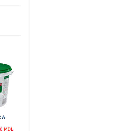
t A
l
Prețul
00
MDL