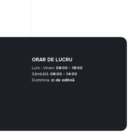
curent
este:
131,00 MDL.
76 MDL.
ORAR DE LUCRU
Luni - Vineri:
08:00 - 18:00
Sâmbătă:
08:00 - 14:00
Duminica:
zi de odihnă