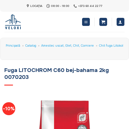
Skip
LOCAȚIA
08:00 - 18:00
+373 60 44 22 77
to
content
Principală
»
Catalog
»
Amestec uscat, Glet, Chit, Corniere
»
Chit fuga Litokol
Fuga LITOCHROM C60 bej-bahama 2kg
0070203
-10%