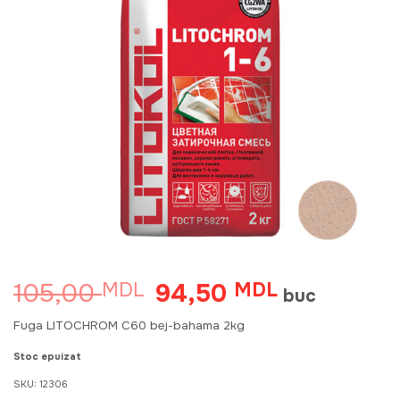
105,00
94,50
MDL
Prețul
MDL
Prețul
buc
inițial
curent
a
este:
Fuga LITOCHROM C60 bej-bahama 2kg
fost:
94,50 MDL.
105,00 MDL.
Stoc epuizat
SKU:
12306