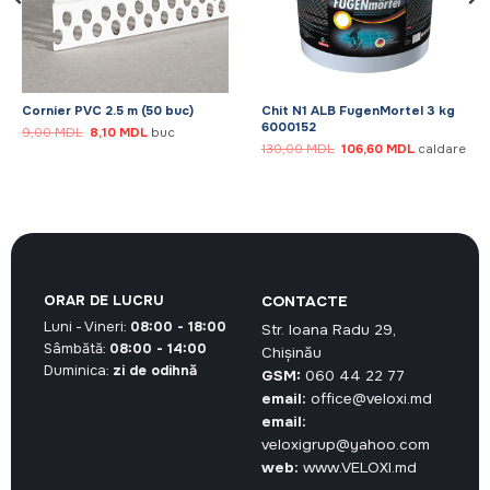
Cornier PVC 2.5 m (50 buc)
Chit N1 ALB FugenMortel 3 kg
6000152
Prețul
Prețul
9,00
MDL
8,10
MDL
buc
inițial
curent
Prețul
Prețul
130,00
MDL
106,60
MDL
caldare
a
este:
inițial
curent
fost:
8,10 MDL.
a
este:
9,00 MDL.
fost:
106,60 MDL
130,00 MDL.
ORAR DE LUCRU
CONTACTE
Luni - Vineri:
08:00 - 18:00
Str. Ioana Radu 29,
Sâmbătă:
08:00 - 14:00
Chișinău
Duminica:
zi de odihnă
GSM:
060 44 22 77
email:
office@veloxi.md
email:
veloxigrup@yahoo.com
web:
www.VELOXI.md