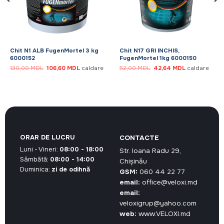
Chit N1 ALB FugenMortel 3 kg
Chit N17 GRI INCHIS,
6000152
FugenMortel 1kg 6000150
Prețul
Prețul
Prețul
Prețul
130,00
MDL
106,60
MDL
caldare
52,00
MDL
42,64
MDL
caldare
inițial
curent
inițial
curent
a
este:
a
este:
fost:
106,60 MDL.
fost:
42,64 MDL.
130,00 MDL.
52,00 MDL.
ORAR DE LUCRU
CONTACTE
Luni - Vineri:
08:00 - 18:00
Str. Ioana Radu 29,
Sâmbătă:
08:00 - 14:00
Chișinău
Duminica:
zi de odihnă
GSM:
060 44 22 77
email:
office@veloxi.md
email:
veloxigrup@yahoo.com
web:
www.VELOXI.md