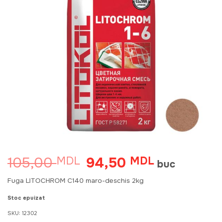
105,00
94,50
MDL
Prețul
MDL
Prețul
buc
inițial
curent
a
este:
Fuga LITOCHROM C140 maro-deschis 2kg
fost:
94,50 MDL.
105,00 MDL.
Stoc epuizat
SKU:
12302