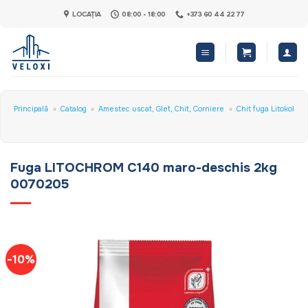
Skip
LOCAȚIA
08:00 - 18:00
+373 60 44 22 77
to
content
Principală
»
Catalog
»
Amestec uscat, Glet, Chit, Corniere
»
Chit fuga Litokol
Fuga LITOCHROM C140 maro-deschis 2kg
0070205
-10%