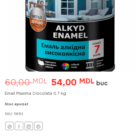
60,00
54,00
MDL
Prețul
MDL
Prețul
buc
inițial
curent
a
este:
Email Maxima Ciocolata 0.7 kg
fost:
54,00 MDL.
60,00 MDL.
Stoc epuizat
SKU:
11693