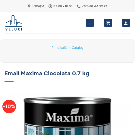
Skip
LOCAȚIA
08:00 - 18:00
+373 60 44 22 77
to
content
Principală
»
Catalog
Email Maxima Ciocolata 0.7 kg
-10%