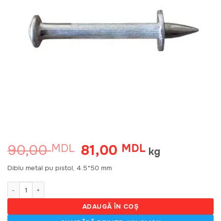
90,00
81,00
MDL
Prețul
MDL
Prețul
kg
inițial
curent
a
este:
Diblu metal pu pistol, 4.5*50 mm
fost:
81,00 MDL.
90,00 MDL.
Cantitate Diblu metal pu pistolet, 4.5*50mm (7.7gr)
ADAUGĂ ÎN COȘ