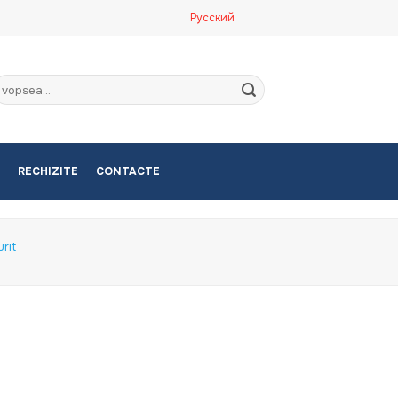
Русский
aută
upă:
RECHIZITE
CONTACTE
rit