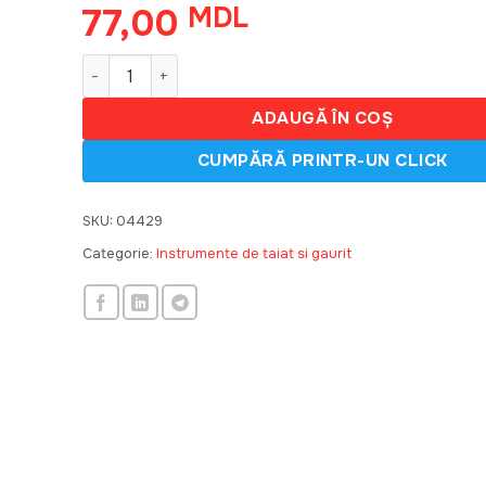
77,00
MDL
Cantitate Burghiu pt beton SDS, 14*260
ADAUGĂ ÎN COȘ
SKU:
04429
Categorie:
Instrumente de taiat si gaurit