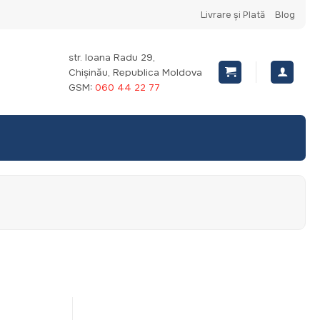
Livrare și Plată
Blog
str. Ioana Radu 29,
Chișinău, Republica Moldova
GSM:
060 44 22 77