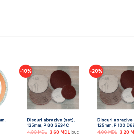
-10%
-20%
+
+
mm,
Discuri abrazive (set),
Discuri abrazive 
125mm, P 80 SE34C
125mm, P 100 D6
Prețul
Prețul
Prețul
4,00
MDL
3,60
MDL
buc
4,00
MDL
3,20
M