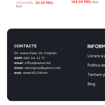
Prețul
Prețul
144,00
MDL
buc
Prețul
Prețul
Prețul
37,00
MDL
33,30
MDL
inițial
curent
curent
inițial
curent
buc
a
este:
este:
a
este:
fost:
144,00 
30,60 MDL.
fost:
33,30 MDL.
160,00 MDL.
37,00 MDL.
CONTACTE
INFORM
Str. Ioana Radu 29, Chișinău
Livrare și
GSM:
060 44 22 77
email:
office@veloxi.md
Politica d
email:
veloxigrup@yahoo.com
web:
www.VELOXI.md
Termeni și
Blog