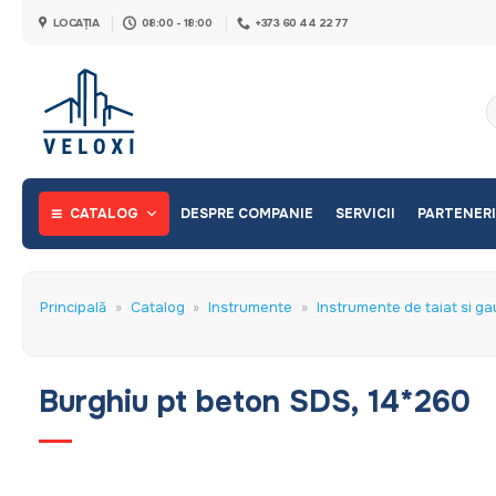
Skip
LOCAȚIA
08:00 - 18:00
+373 60 44 22 77
to
content
C
d
CATALOG
DESPRE COMPANIE
SERVICII
PARTENERI
Principală
»
Catalog
»
Instrumente
»
Instrumente de taiat si gau
Burghiu pt beton SDS, 14*260