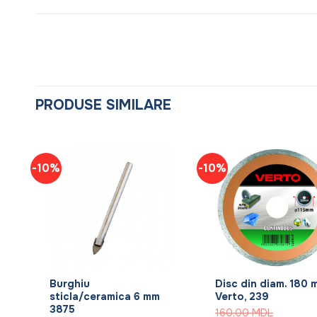
PRODUSE SIMILARE
-10%
-10%
+
+
Burghiu
Disc din diam. 180 
sticla/ceramica 6 mm
Verto, 239
3875
160,00
MDL