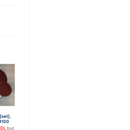
(set),
9100
Prețul
DL
buc