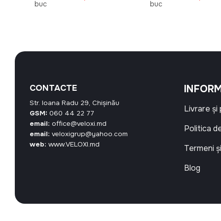
curent
inițial
curent
inițial
buc
buc
este:
a
este:
a
68,40 MDL.
fost:
35,10 MDL.
fost:
39,00 MDL.
30,00 M
CONTACTE
INFORM
Str. Ioana Radu 29, Chișinău
Livrare și
GSM:
060 44 22 77
email:
office@veloxi.md
Politica d
email:
veloxigrup@yahoo.com
web:
www.VELOXI.md
Termeni și
Blog