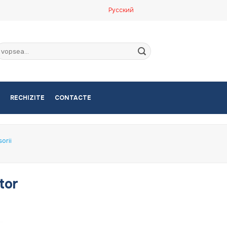
Русский
aută
upă:
RECHIZITE
CONTACTE
orii
tor