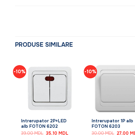
PRODUSE SIMILARE
-10%
-10%
+
+
Intrerupator 2P+LED
Intrerupator 1P alb
alb FOTON 6202
FOTON 6203
Prețul
Prețul
Prețul
Prețul
39,00
MDL
35,10
MDL
30,00
MDL
27,00
M