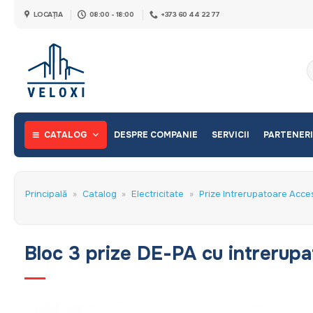
Skip
LOCAȚIA
08:00 - 18:00
+373 60 44 22 77
to
content
C
d
CATALOG
DESPRE COMPANIE
SERVICII
PARTENERI
Principală
»
Catalog
»
Electricitate
»
Prize Intrerupatoare Acces
Bloc 3 prize DE-PA cu intrerupa