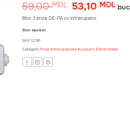
59,00
53,10
MDL
Prețul
MDL
Preț
buc
inițial
cure
a
este
Bloc 3 prize DE-PA cu intrerupator
fost:
53,
Stoc epuizat
59,00 MDL.
SKU:
12781
Categorii:
Prize Intrerupatoare Accesorii
,
Electricitate