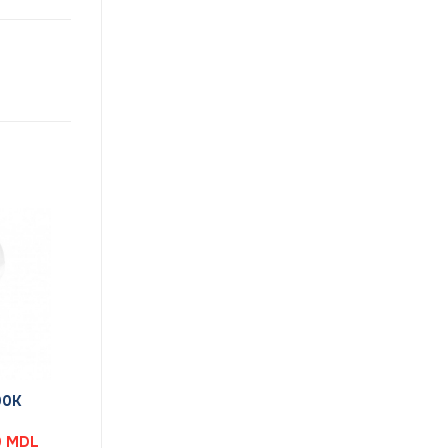
00K
Prețul
0
MDL