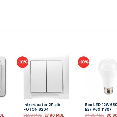
-10%
-10%
+
+
Intrerupator 2P alb
Bec LED 12W 65
FOTON 6204
E27 A60 11397
Prețul
Prețul
Prețul
Prețul
DL
31,00
MDL
27,90
MDL
34,00
MDL
30,6