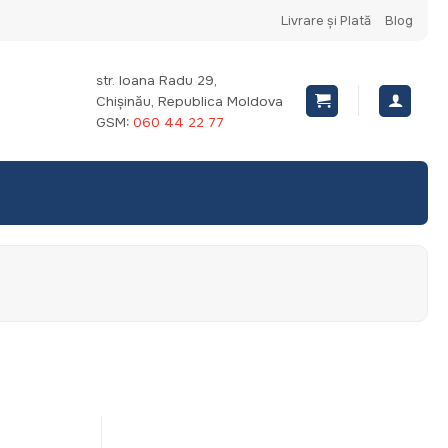
Livrare și Plată
Blog
str. Ioana Radu 29,
Chișinău, Republica Moldova
GSM:
060 44 22 77