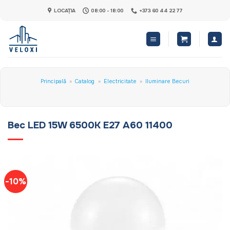
Skip
LOCAȚIA
08:00 - 18:00
+373 60 44 22 77
to
content
Principală
»
Catalog
»
Electricitate
»
Iluminare Becuri
Bec LED 15W 6500K E27 A60 11400
-10%