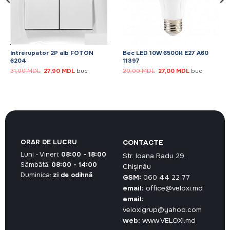
Intrerupator 2P alb FOTON
Bec LED 10W 6500K E27 A60
6204
11397
Prețul
Prețul
Prețul
Prețul
31,00
MDL
27,90
MDL
buc
29,00
MDL
27,00
MDL
buc
inițial
curent
inițial
curent
a
este:
a
este:
fost:
27,90 MDL.
fost:
27,00 MDL.
31,00 MDL.
29,00 MDL.
ORAR DE LUCRU
CONTACTE
Luni - Vineri:
08:00 - 18:00
Str. Ioana Radu 29,
Sâmbătă:
08:00 - 14:00
Chișinău
Duminica:
zi de odihnă
GSM:
060 44 22 77
email:
office@veloxi.md
email:
veloxigrup@yahoo.com
web:
www.VELOXI.md